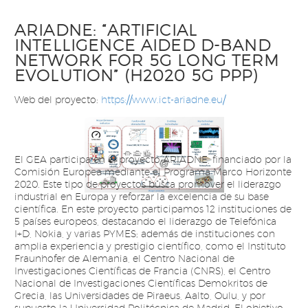
ARIADNE: “ARTIFICIAL
INTELLIGENCE AIDED D-BAND
NETWORK FOR 5G LONG TERM
EVOLUTION” (H2020 5G PPP)​
Web del proyecto:
https://www.ict-ariadne.eu/
El GEA participa en el proyecto ARIADNE, financiado por la
Comisión Europea mediante el Programa Marco Horizonte
2020. Este tipo de proyectos busca promover el liderazgo
industrial en Europa y reforzar la excelencia de su base
científica. En este proyecto participamos 12 instituciones de
5 países europeos, destacando el liderazgo de Telefónica
I+D, Nokia, y varias PYMES; además de instituciones con
amplia experiencia y prestigio científico, como el Instituto
Fraunhofer de Alemania, el Centro Nacional de
Investigaciones Científicas de Francia (CNRS), el Centro
Nacional de Investigaciones Científicas Demokritos de
Grecia, las Universidades de Piraeus, Aalto, Oulu, y por