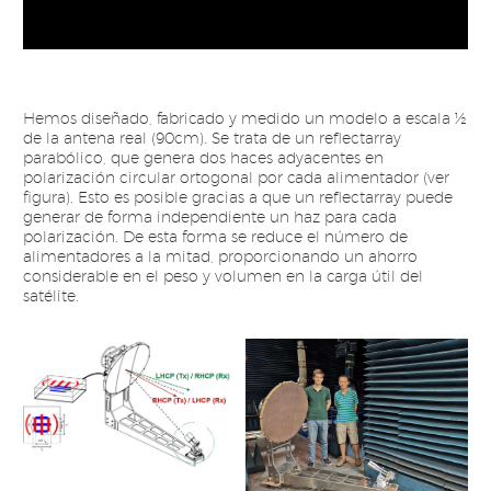
Reproductor
de
vídeo
Hemos diseñado, fabricado y medido un modelo a escala ½
de la antena real (90cm). Se trata de un reflectarray
parabólico, que genera dos haces adyacentes en
polarización circular ortogonal por cada alimentador (ver
figura). Esto es posible gracias a que un reflectarray puede
generar de forma independiente un haz para cada
polarización. De esta forma se reduce el número de
alimentadores a la mitad, proporcionando un ahorro
considerable en el peso y volumen en la carga útil del
satélite.