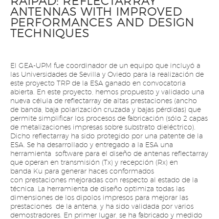
RAIPAD: REFLECTARRAY
ANTENNAS WITH IMPROVED
PERFORMANCES AND DESIGN
TECHNIQUES
El GEA-UPM fue coordinador de un equipo que incluyó a
las Universidades de Sevilla y Oviedo para la realización de
este proyecto TRP de
la ESA
ganado
en convocatoria
abierta. En este proyecto, hemos propuesto y validado una
nueva célula de reflectarray de altas prestaciones (ancho
de
banda, baja polarización cruzada y bajas pérdidas) que
permite simplificar los procesos de fabricación (sólo 2 capas
de metalizaciones impresas sobre
substrato dieléctrico).
Dicho reflectarray ha sido protegido por una patente de la
ESA. Se ha desarrollado y entregado a la ESA una
herramienta
software para el diseño de antenas reflectarray
que operan en transmisión (
Tx
) y recepción (
Rx
) en
banda
Ku
para generar haces conformados
con
prestaciones mejoradas con respecto al estado de la
técnica. La herramienta de diseño optimiza todas las
dimensiones de los dipolos impresos para
mejorar las
prestaciones de la antena, y ha sido validada por varios
demostradores. En primer lugar, se ha fabricado y medido