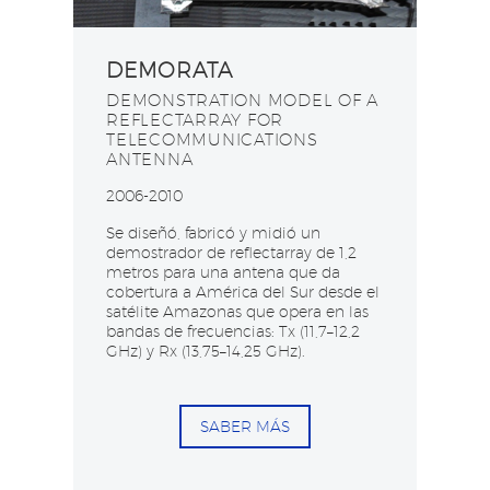
DEMORATA
DEMONSTRATION MODEL OF A
REFLECTARRAY FOR
TELECOMMUNICATIONS
ANTENNA
2006-2010
Se diseñó, fabricó y midió un
demostrador de reflectarray de 1,2
metros para una antena que da
cobertura a América del Sur desde el
satélite Amazonas que opera en las
bandas de frecuencias: Tx (11,7–12,2
GHz) y Rx (13,75–14,25 GHz).​
SABER MÁS