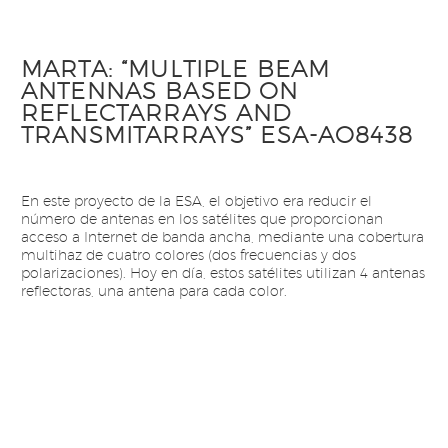
MARTA: “MULTIPLE BEAM
ANTENNAS BASED ON
REFLECTARRAYS AND
TRANSMITARRAYS” ESA-AO8438
En este proyecto de la ESA, el objetivo era reducir el
número de antenas en los satélites que proporcionan
acceso a Internet de banda ancha, mediante una cobertura
multihaz de cuatro colores (dos frecuencias y dos
polarizaciones). Hoy en día, estos satélites utilizan 4 antenas
reflectoras, una antena para cada color.