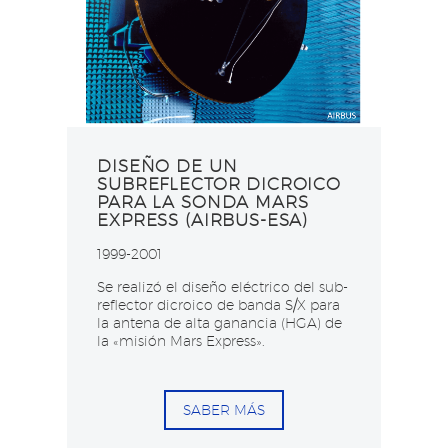
DISEÑO DE UN
SUBREFLECTOR DICROICO
PARA LA SONDA MARS
EXPRESS (AIRBUS-ESA)
1999-2001
Se realizó el diseño eléctrico del sub-
reflector dicroico de banda S/X para
la antena de alta ganancia (HGA) de
la «misión Mars Express».
SABER MÁS