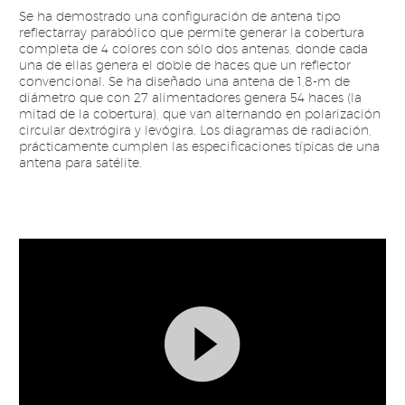
Se ha demostrado una configuración de antena tipo
reflectarray parabólico que permite generar la cobertura
completa de 4 colores con sólo dos antenas, donde cada
una de ellas genera el doble de haces que un reflector
convencional. Se ha diseñado una antena de 1,8-m de
diámetro que con 27 alimentadores genera 54 haces (la
mitad de la cobertura), que van alternando en polarización
circular dextrógira y levógira. Los diagramas de radiación,
prácticamente cumplen las especificaciones típicas de una
antena para satélite.