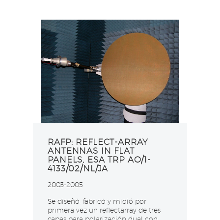
RAFP: REFLECT-ARRAY
ANTENNAS IN FLAT
PANELS, ESA TRP AO/1-
4133/02/NL/JA
2003-2005
Se diseñó, fabricó y midió por
primera vez un reflectarray de tres
capas para polarización dual con