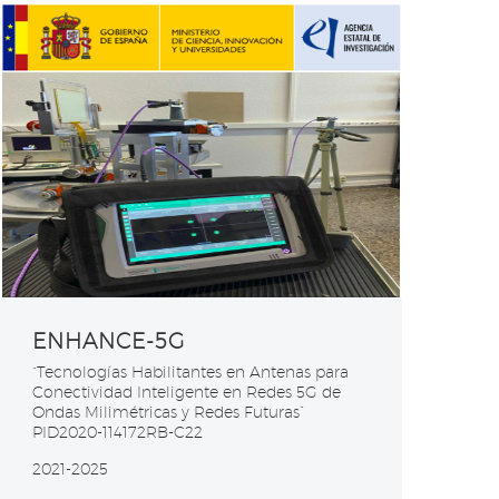
ENHANCE-5G
“Tecnologías Habilitantes en Antenas para
Conectividad Inteligente en Redes 5G de
Ondas Milimétricas y Redes Futuras”
PID2020-114172RB-C22
2021-2025