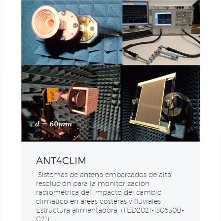
ANT4CLIM
“Sistemas de antena embarcados de alta
resolución para la monitorización
radiométrica del impacto del cambio
climático en áreas costeras y fluviales –
Estructura alimentadora. (TED2021-130650B-
C21)