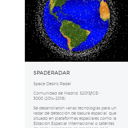
SPADERADAR
Space Debris Radar
Comunidad
de Madrid,
S2013/ICE-
3000
(2014-2018)
Se desarrollaron varias tecnologías para un
radar de detección de basura espacial, que
situado en plataformas espaciales como la
Estación Espacial Internacional o satélites