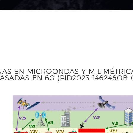
ENAS EN MICROONDAS Y MILIMÉTRI
SADAS EN 6G (PID2023-146246OB-C