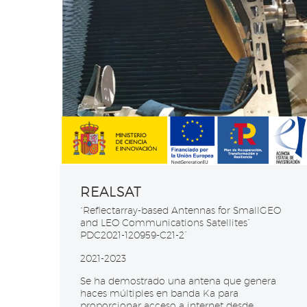
REALSAT
“Reflectarray-based Antennas for SmallGEO
and LEO Communications Satellites”
PDC2021-120959-C21-2”
2021-2023
Se ha demostrado una antena que genera
haces múltiples en banda Ka para
proporcionar acceso a internet desde