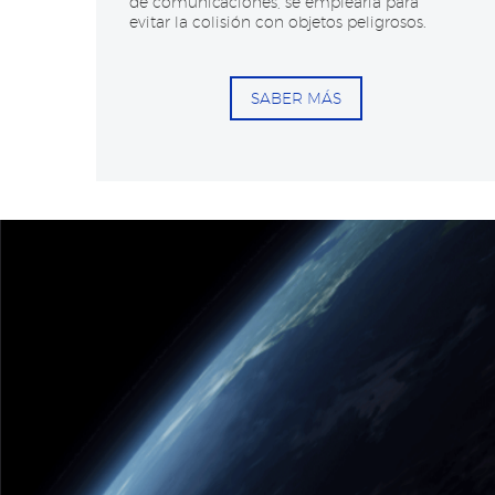
de comunicaciones, se emplearía para
evitar la colisión con objetos peligrosos.
SABER MÁS