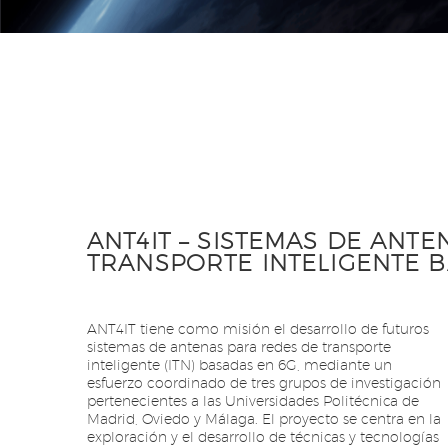
ANT4IT – SISTEMAS DE ANT
TRANSPORTE INTELIGENTE BA
ANT4IT tiene como misión el desarrollo de futuros
sistemas de antenas para redes de transporte
inteligente (ITN) basadas en 6G, mediante un
esfuerzo coordinado de tres grupos de investigación
pertenecientes a las Universidades Politécnica de
Madrid, Oviedo y Málaga. El proyecto se centra en la
exploración y el desarrollo de técnicas y tecnologías