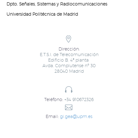
Dpto. Señales, Sistemas y Radiocomunicaciones​
Universidad Politécnica de Madrid


Dirección:
E.T.S.I. de Telecomunicación
Edificio B, 4ª planta ​
Avda. Complutense nº 30
28040 Madrid


Teléfono:
+34 910672326​


Email:
gi.gea@upm.es