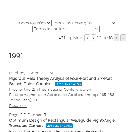
471 registros
10 de 10
«
‹
›
»
1991
Esteban, J; Rebollar, J M
Rigorous Field Theory Analysis of Four-Port and Six-Port
Branch Guide Couplers
Artículo en actas
Proc. of the 2th International Conference on
Electromagnetics in Aerospace Applications,
pp. 465-468,
Torino (Italy),
1991
.
Resumen
Page, J E; Esteban, J
Optimum Design of Rectangular Waveguide Right-Angle
Truncated Corners
Artículo en actas
Proc. of the Progress in Electromagnetic Research