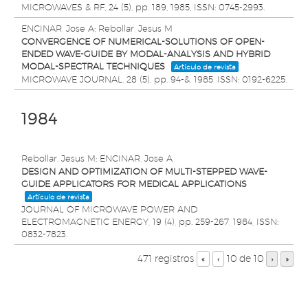
MICROWAVES & RF,
24
(5),
pp. 189,
1985
,
ISSN: 0745-2993
.
ENCINAR, Jose A; Rebollar, Jesus M
CONVERGENCE OF NUMERICAL-SOLUTIONS OF OPEN-
ENDED WAVE-GUIDE BY MODAL-ANALYSIS AND HYBRID
MODAL-SPECTRAL TECHNIQUES
Artículo de revista
MICROWAVE JOURNAL,
28
(5),
pp. 94-&,
1985
,
ISSN: 0192-6225
.
1984
Rebollar, Jesus M; ENCINAR, Jose A
DESIGN AND OPTIMIZATION OF MULTI-STEPPED WAVE-
GUIDE APPLICATORS FOR MEDICAL APPLICATIONS
Artículo de revista
JOURNAL OF MICROWAVE POWER AND
ELECTROMAGNETIC ENERGY,
19
(4),
pp. 259-267,
1984
,
ISSN:
0832-7823
.
471 registros
10 de 10
«
‹
›
»