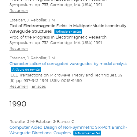
Symposium,
pp. 733,
Cambridge, MA (USA),
1991
.
Resumen
Esteban, J; Rebollar, J M
Plot of Electromagnetic Fields in Multiport-Multidiscontinuity
Waveguide Structures
Artículo en actas
Proc. of the Progress in Electromagnetic Research
Symposium,
pp. 732,
Cambridge, MA (USA),
1991
.
Resumen
Esteban, J; Rebollar, J M
Characterization of corrugated waveguides by modal analysis
Artículo de revista
IEEE Transactions on Microwave Theory and Techniques,
39
(6),
pp. 937-943,
1991
,
ISSN: 0018-9480
.
Resumen
|
Enlaces
1990
Rebollar, J M; Esteban, J; Blanco, C
Computer Aided Design of Non-Symmetric Six-Port Branch-
Waveguide Directional Couplers
Artículo en actas