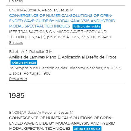
Enlaces
ENCINAR, Jose A; Rebollar, Jesus M
CONVERGENCE OF NUMERICAL-SOLUTIONS OF OPEN-
ENDED WAVE-GUIDE BY MODAL-ANALYSIS AND HYBRID
MODAL SPECTRAL TECHNIQUES
Artículo de revista
IEEE TRANSACTIONS ON MICROWAVE THEORY AND
TECHNIQUES,
34
(7),
pp. 809-814,
1986
,
ISSN: 0018-9480
.
Enlaces
Esteban, J; Rebollar, J M
Análisis de Láminas Plano-E. Aplicación al Diseño de Filtros
Artículo en actas
2o Simposio de Electrónica das Telecomunicacôes,
pp. 91-93,
:Lisboa (Portugal),
1986
.
Resumen
1985
ENCINAR, Jose A; Rebollar, Jesus M
CONVERGENCE OF NUMERICAL-SOLUTIONS OF OPEN-
ENDED WAVE-GUIDE BY MODAL-ANALYSIS AND HYBRID
MODAL-SPECTRAL TECHNIQUES
Artículo de revista