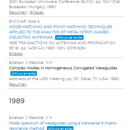
20th European Microwave Conference (EuMC),
pp. 1041-1046,
Budapest (Hungary),
1990
.
Resumen
|
Enlaces
ENCINAR, Jose A
MODE-MATCHING AND POINT-MATCHING TECHNIQUES
APPLIED TO THE ANALYSIS OF METAL-STRIP-LOADED
DIELECTRIC ANTENNAS
Artículo de revista
IEEE TRANSACTIONS ON ANTENNAS AND PROPAGATION,
38
(9),
pp. 1405-1412,
1990
,
ISSN: 0018-926X
.
Enlaces
Esteban, J; Rebollar, J M
Complex Modes in Homogeneous Corrugated Waveguides
Artículo en actas
Abstracts of the URSI Meeting,
pp. 231,
Dallas, TX (USA),
1990
.
Resumen
1989
Esteban, J; Rebollar, J M
Mode spectrum of waveguides using a transverse S-matrix
resonance method
Artículo en actas