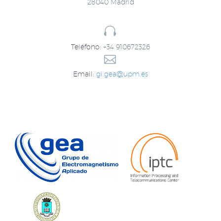
28040 Madrid


Teléfono:
+34 910672326​


Email:
gi.gea@upm.es