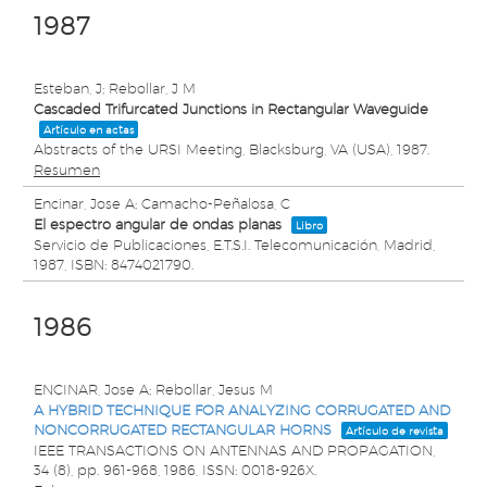
1987
Esteban, J; Rebollar, J M
Cascaded Trifurcated Junctions in Rectangular Waveguide
Artículo en actas
Abstracts of the URSI Meeting,
Blacksburg, VA (USA),
1987
.
Resumen
Encinar, Jose A; Camacho-Peñalosa, C
El espectro angular de ondas planas
Libro
Servicio de Publicaciones, E.T.S.I. Telecomunicación,
Madrid,
1987
,
ISBN: 8474021790
.
1986
ENCINAR, Jose A; Rebollar, Jesus M
A HYBRID TECHNIQUE FOR ANALYZING CORRUGATED AND
NONCORRUGATED RECTANGULAR HORNS
Artículo de revista
IEEE TRANSACTIONS ON ANTENNAS AND PROPAGATION,
34
(8),
pp. 961-968,
1986
,
ISSN: 0018-926X
.