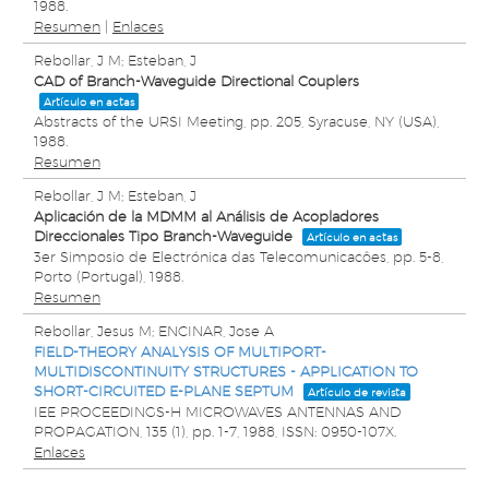
1988
.
Resumen
|
Enlaces
Rebollar, J M; Esteban, J
CAD of Branch-Waveguide Directional Couplers
Artículo en actas
Abstracts of the URSI Meeting,
pp. 205,
Syracuse, NY (USA),
1988
.
Resumen
Rebollar, J M; Esteban, J
Aplicación de la MDMM al Análisis de Acopladores
Direccionales Tipo Branch-Waveguide
Artículo en actas
3er Simposio de Electrónica das Telecomunicacôes,
pp. 5-8,
Porto (Portugal),
1988
.
Resumen
Rebollar, Jesus M; ENCINAR, Jose A
FIELD-THEORY ANALYSIS OF MULTIPORT-
MULTIDISCONTINUITY STRUCTURES - APPLICATION TO
SHORT-CIRCUITED E-PLANE SEPTUM
Artículo de revista
IEE PROCEEDINGS-H MICROWAVES ANTENNAS AND
PROPAGATION,
135
(1),
pp. 1-7,
1988
,
ISSN: 0950-107X
.
Enlaces