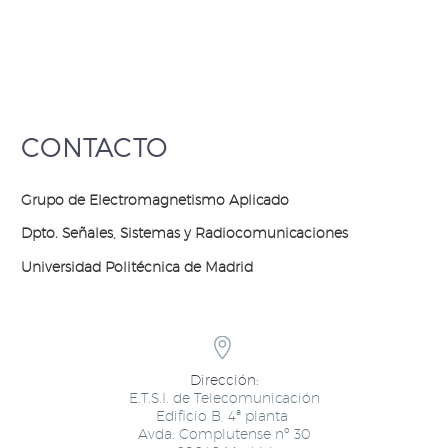
CONTACTO
Grupo de Electromagnetismo Aplicado ​
Dpto. Señales, Sistemas y Radiocomunicaciones​
Universidad Politécnica de Madrid


Dirección:
E.T.S.I. de Telecomunicación
Edificio B, 4ª planta ​
Avda. Complutense nº 30