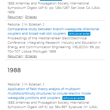
IEEE Antennas and Propagation Society International
Symposium Digest (AP-S),
pp. 1264-1267,
San Jose, CA (USA),
1989
.
Resumen
|
Enlaces
Rebollar, J M; Esteban, J
Comparative study between branch-waveguide directional
couplers and broad-wall slot couplers
Artículo en actas
Proceedings of the Mediterranean Electrotechnical
Conference. 'Integrating Research, Industry and Education in
Energy and Communication Engineering', MELECON '89,
pp.
704-707,
Lisboa (Portugal),
1989
.
Resumen
|
Enlaces
1988
Rebollar, J M; Esteban, J
Application of field theory analysis of multiport-
multidiscontinuity structures to circular-electric mode
waveguide junctions and couplers
Artículo en actas
IEEE Antennas and Propagation Society International
Symposium Digest (AP-S),
pp. 564-567,
Syracuse, NY (USA),